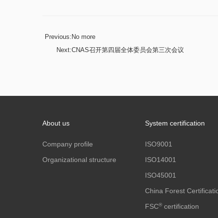
Previous:
No more
Next:
CNAS召开第四届全体委员会第三次会议
About us
System certification
Company profile
ISO9001
Organizational structure
ISO14001
ISO45001
China Forest Certificati
®
FSC
certification