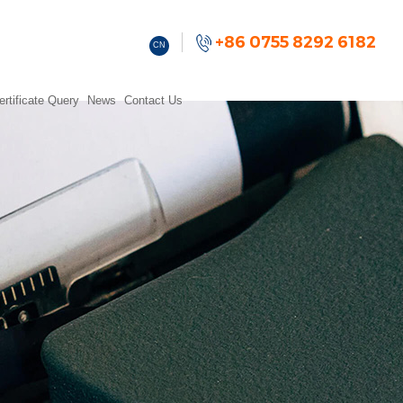
+86 0755 8292 6182
CN
ertificate Query
News
Contact Us