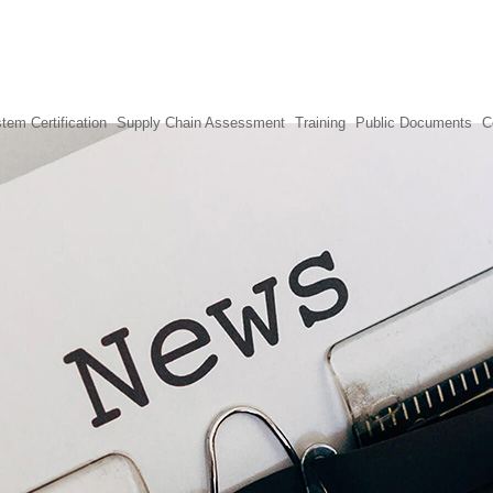
tem Certification
Supply Chain Assessment
Training
Public Documents
C